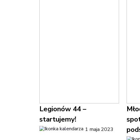
Legionów 44 –
Młod
startujemy!
spo
pod
1 maja 2023