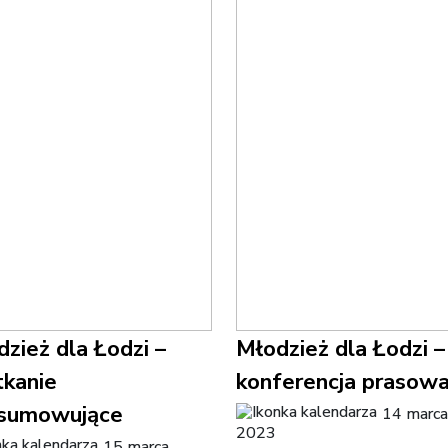
zież dla Łodzi –
Młodzież dla Łodzi –
tkanie
konferencja prasow
sumowujące
14 marca
2023
15 marca