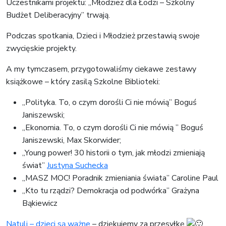
Uczestnikami projektu: „Młodzież dla Łodzi – Szkolny
Budżet Deliberacyjny” trwają.
Podczas spotkania, Dzieci i Młodzież przestawią swoje
zwycięskie projekty.
A my
tymczasem, przygotowaliśmy ciekawe zestawy
książkowe – który zasilą Szkolne Biblioteki:
„Polityka. To, o czym dorośli Ci nie mówią” Boguś
Janiszewski;
„Ekonomia. To, o czym dorośli Ci nie mówią ” Boguś
Janiszewski, Max Skorwider;
„Young power! 30 historii o tym, jak młodzi zmieniają
świat”
Justyna Suchecka
„MASZ MOC! Poradnik zmieniania świata” Caroline Paul
„Kto tu rządzi? Demokracja od podwórka” Grażyna
Bąkiewicz
Natuli – dzieci są ważne
– dziękujemy za przesyłkę