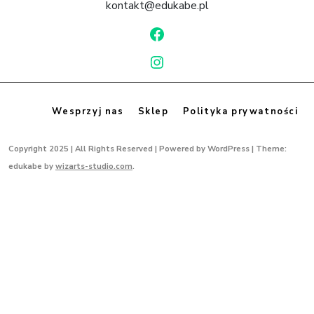
kontakt@edukabe.pl
F
a
I
c
n
e
s
b
Wesprzyj nas
Sklep
Polityka prywatności
t
o
a
o
Copyright 2025 | All Rights Reserved | Powered by WordPress |
Theme:
g
k
edukabe by
wizarts-studio.com
.
r
a
m