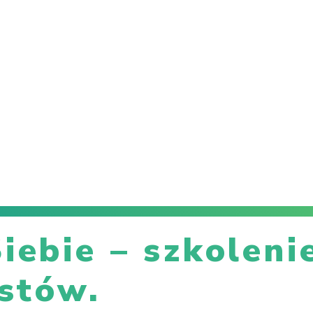
iebie – szkoleni
istów.