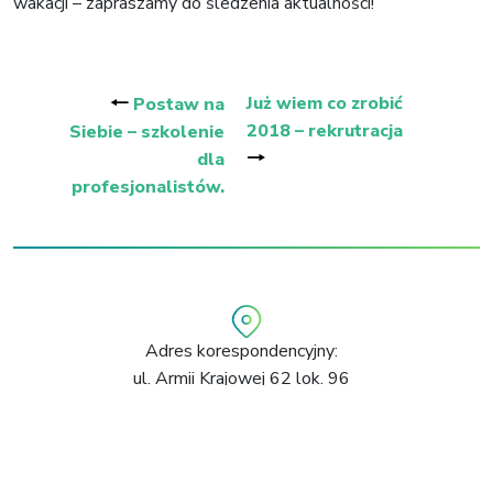
wakacji – zapraszamy do śledzenia aktualności!
Nawigacja
wpisu
🠐
Już wiem co zrobić
Postaw na
2018 – rekrutracja
Siebie – szkolenie
🠒
dla
profesjonalistów.
Adres korespondencyjny:
ul. Armii Krajowej 62 lok. 96
94-046 Łódź
+48 730 094 601