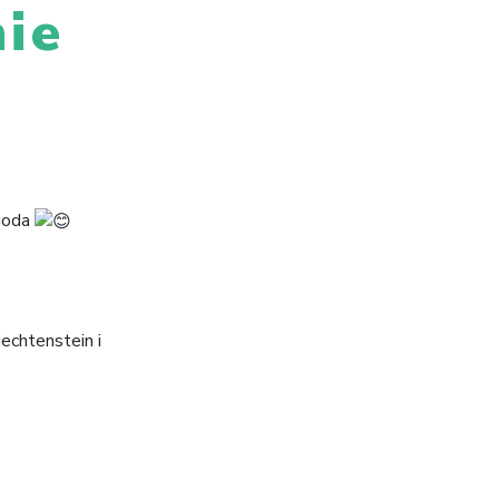
nie
ygoda
echtenstein i
🠒
szkołach