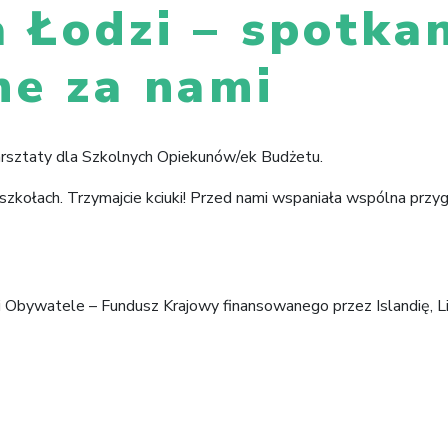
a Łodzi – spotka
ne za nami
warsztaty dla Szkolnych Opiekunów/ek Budżetu.
szkołach. Trzymajcie kciuki! Przed nami wspaniała wspólna prz
i Obywatele – Fundusz Krajowy finansowanego przez Islandię, Li
gazecie Łódź.pl
Młodzież dla Łodzi – początek działań w 