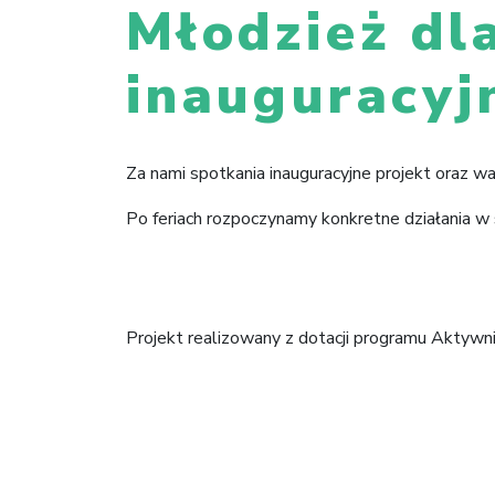
Młodzież dl
inauguracyj
Za nami spotkania inauguracyjne projekt oraz 
Po feriach rozpoczynamy konkretne działania w 
Projekt realizowany z dotacji programu Aktywn
Norwegię w ramach Funduszy EOG.
Nawigacja
wpisu
🠐
Młodzież dla Łodzi – artykuł w 