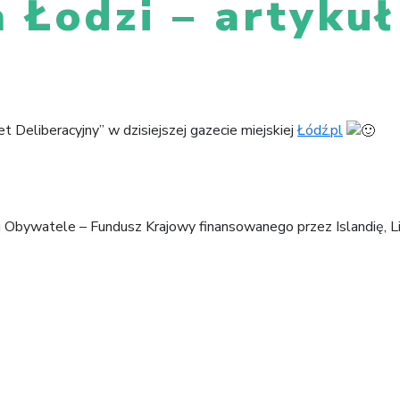
a Łodzi – artyku
t Deliberacyjny” w dzisiejszej gazecie miejskiej
Łódź.pl
i Obywatele – Fundusz Krajowy finansowanego przez Islandię, Li
Młodzież dla Łodzi – spotkanie inaugurac
data spotkania
🠒
auguracyjnego