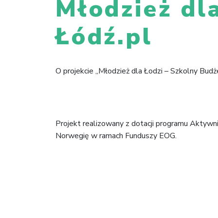
Młodzież dl
Łódź.pl
O projekcie „Młodzież dla Łodzi – Szkolny Budże
Projekt realizowany z dotacji programu Aktywn
Norwegię w ramach Funduszy EOG.
Nawigacja
wpisu
🠐
Młodzież dla Łodzi – 
in