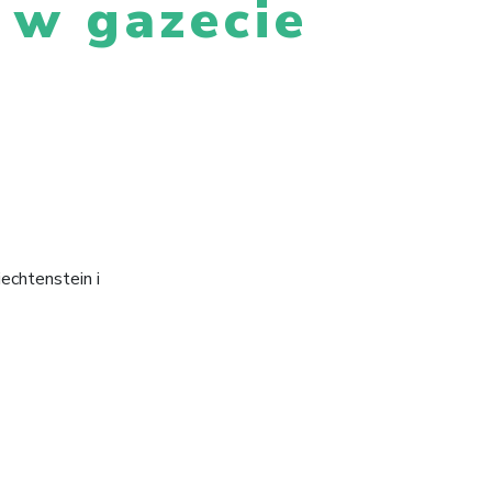
ł w gazecie
echtenstein i
yjne za nami