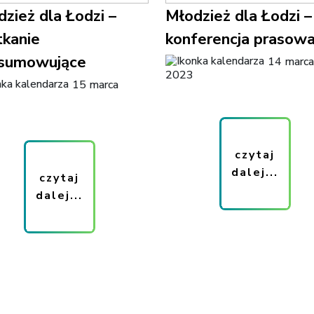
zież dla Łodzi –
Młodzież dla Łodzi –
tkanie
konferencja prasow
sumowujące
14 marca
2023
15 marca
czytaj
dalej...
czytaj
dalej...