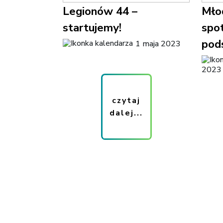
Legionów 44 –
Młod
startujemy!
spo
pod
1 maja 2023
2023
czytaj
dalej...