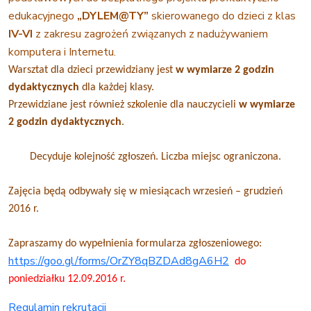
edukacyjnego
„DYLEM@TY”
skierowanego do dzieci z klas
IV-VI
z zakresu zagrożeń związanych z nadużywaniem
komputera i Internetu.
Warsztat dla dzieci przewidziany jest
w wymiarze 2 godzin
dydaktycznych
dla każdej klasy.
Przewidziane jest również szkolenie dla nauczycieli
w wymiarze
2 godzin dydaktycznych
.
Decyduje kolejność zgłoszeń. Liczba miejsc ograniczona.
Zajęcia będą odbywały się w miesiącach wrzesień – grudzień
2016 r.
Zapraszamy do wypełnienia formularza zgłoszeniowego:
https://goo.gl/forms/OrZY8qBZD
Ad8gA6H2
do
poniedziałku 12.09.2016 r.
Regulamin rekrutacji