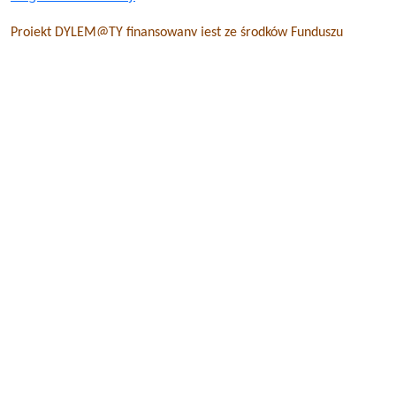
Projekt DYLEM@TY finansowany jest ze środków Funduszu
Rozwiązywania Problemów Hazardowych pozostających w
dyspozycji Ministra Zdrowia oraz ze środków The Velux
Foundations w ramach programu grantowego Fundacji Dajemy
Dzieciom Siłę.
Nawigacja
wpisu
🠐
Zaproszenie do
Dylematy
udziału w projekcie
„Już wiem co zrobić – edukacja w
zakresie ochrony przed przemocą”
🠒