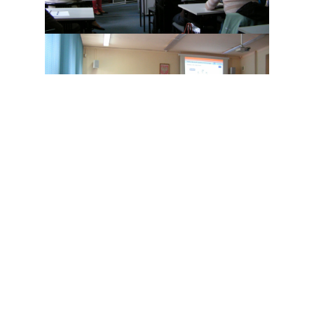
Interesująca tematyka szkolenia i jednocześnie skala
problemu zagrożeń w sieci sprawiła, że przybyli do nas
nauczyciele, pedagodzy i psycholodzy z całego
województwa. Szkolenie miało charakter otwartej dyskusji,
ponieważ każdy z uczestników w mniejszym bądź większym
stopniu spotkał się już z negatywnymi skutkami Internetu: