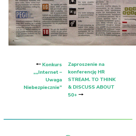
Nawigacja
wpisu
🠐
Zaproszenie na
Konkurs
konferencję HR
„„Internet –
STREAM. TO THINK
Uwaga
& DISCUSS ABOUT
Niebezpiecznie”
🠒
50+