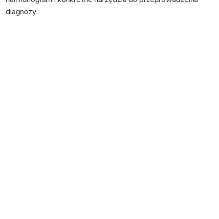
diagnozy.
Nawigacja
wpisu
🠐
Udział w szkoleniu
Podsumowanie
w ramach projektu
kontroli
Najwyższej Izby
Kontroli.
🠒
„Cyfrowobezpieczni.pl”.
Adres korespondencyjny:
ul. Armii Krajowej 62 lok. 96
94-046 Łódź