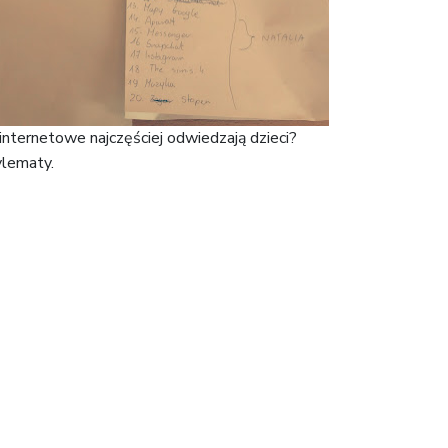
internetowe najczęściej odwiedzają dzieci?
ylematy.
 Velux Foundations w ramach programu grantowego Fundacji Dajemy 