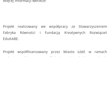
Więcej informacji wkrótce!
Projekt realizowany we współpracy ze Stowarzyszeniem
Fabryka Równości i Fundacją Kreatywnych Rozwiązań
EduKABE.
Projekt współfinansowany przez Miasto Łódź w ramach
zadania publicznego „Profilaktyka ciąż wśród nastolatek,
chorób przenoszonych drogą płciową, w tym profilaktyka HIV”.
Nawigacja
wpisu
🠐
Edu Net –
TAK / NIE* dla
rozpoczynamy
edukacji
🠒
seksualnej
rekrutację
(*niepotrzebne