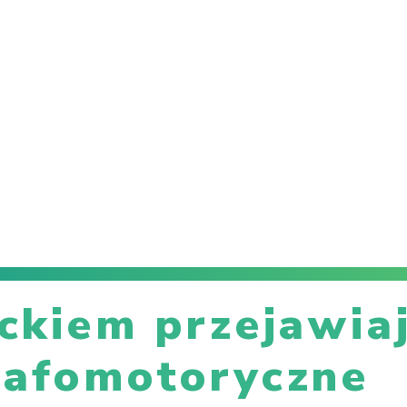
eckiem przejawia
rafomotoryczne