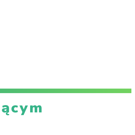
jącym