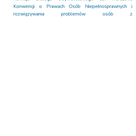
Konwencji o Prawach Osób Niepełnosprawnych i
rozwiązywania problemów osób z
niepełnosprawnościami
(KDO tworzy 20 organizacji)
My zajęliśmy się tematem przemocy wobec dzieci i
młodzieży, ze szczególnym uwzględnieniem problemu
cyberprzemocy. Liczymy, że radni skorzystają z naszej
wiedzy i będziemy mieli możliwość wspólnego wpływania
na sytuację w naszej Łodzi.
Publikację można znaleźć tu:
wersja do przeglądania on-
line
,
wersja do przeglądania i wydrukowania
.
Nawigacja
wpisu
🠐
Planszówkowe
Konsultacje
Pionkogranie –
Polityki
🠒
Społecznej 2020+
styczeń 2015
dla Miasta Łodzi