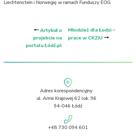
Liechtenstein i Norwegię w ramach Funduszy EOG.
Nawigacja
wpisu
🠐
Młodzież dla Łodzi –
Artykuł o
🠒
projekcie na
prace w CKZiU
portalu Łódź.pl
Adres korespondencyjny:
ul. Armii Krajowej 62 lok. 96
94-046 Łódź
+48 730 094 601