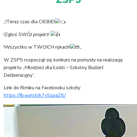
„!Teraz czas dla CIEBIE!
!Zgłoś SWÓJ projekt!
!Wszystko w TWOICH rękach!
„
W ZSP5 rozpoczął się konkurs na pomysły na realizację
projektu „Młodzież dla Łodzi – Szkolny Budżet
Deliberacyjny”.
Link do filmiku na Facebooku szkoły:
https://fb.watch/k7vSspaZfl/