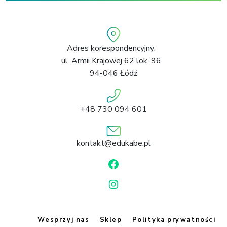
Adres korespondencyjny:
ul. Armii Krajowej 62 lok. 96
94-046 Łódź
+48 730 094 601
kontakt@edukabe.pl
F
a
I
c
n
e
s
b
Wesprzyj nas
Sklep
Polityka prywatności