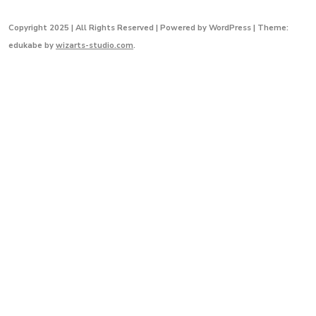
t
o
a
o
Copyright 2025 | All Rights Reserved | Powered by WordPress |
Theme:
g
k
edukabe by
wizarts-studio.com
.
r
a
m