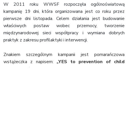
W 2011 roku WWSF rozpoczęła ogólnoświatową
kampanię 19 dni, która organizowana jest co roku przez
pierwsze dni listopada. Celem działania jest budowanie
właściwych postaw wobec przemocy, tworzenie
międzynarodowej sieci współpracy i wymiana dobrych
praktyk z zakresu profilaktyki i interwencji.
Znakiem szczególnym kampanii jest pomarańczowa
wstążeczka z napisem:
„YES to prevention of child
abuse!” (Tak dla ochrony dziecka przed
krzywdzeniem).
Organizatorzy zachęcają do zawieszania
wstążeczek w widocznych miejscach (na stronach
internetowych, na wygaszaczach ekranów komputerowych,
materiałach promocyjnych) nie tylko przez 19 dni listopada.
Tegoroczny temat kampanii to
BULLYING
(przemoc
rówieśnicza). Informacja o akcji:
http://www.podrugie.pl/
5592/19-dni-przeciwko-
przemocy-3/