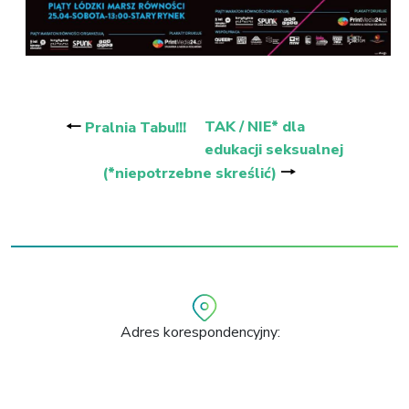
Nawigacja
wpisu
🠐
TAK / NIE* dla
Pralnia Tabu!!!
edukacji seksualnej
🠒
(*niepotrzebne skreślić)
Adres korespondencyjny:
ul. Armii Krajowej 62 lok. 96
94-046 Łódź