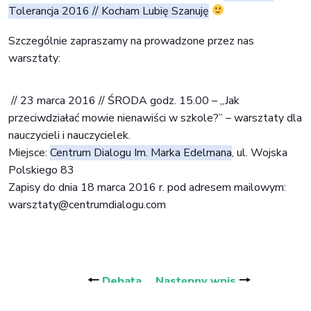
Tolerancja 2016 // Kocham Lubię Szanuję
Szczególnie zapraszamy na prowadzone przez nas 
warsztaty:
 // 23 marca 2016 // ŚRODA godz. 15.00 – „Jak 
przeciwdziałać mowie nienawiści w szkole?” – warsztaty dla 
nauczycieli i nauczycielek.
Miejsce: 
Centrum Dialogu Im. Marka Edelmana
, ul. Wojska 
Polskiego 83
Zapisy do dnia 18 marca 2016 r. pod adresem mailowym: 
warsztaty@centrumdialogu.com
Nawigacja
wpisu
🠐
🠒
Debata
Następny wpis
podsumowująca