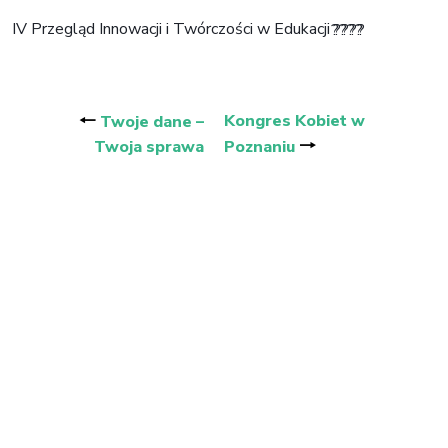
IV Przegląd Innowacji i Twórczości w Edukacji
????
????
Nawigacja
wpisu
🠐
Kongres Kobiet w
Twoje dane –
🠒
Twoja sprawa
Poznaniu
Adres korespondencyjny:
ul. Armii Krajowej 62 lok. 96
94-046 Łódź
+48 730 094 601