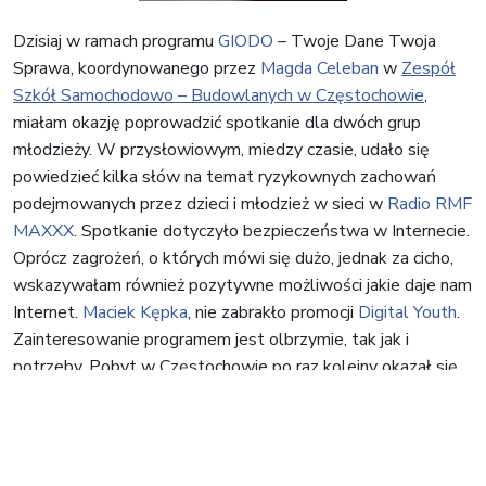
Dzisiaj w ramach programu
GIODO
– Twoje Dane Twoja
Sprawa, koordynowanego przez
Magda Celeban
w
Zespół
Szkół Samochodowo – Budowlanych w Częstochowie
,
miałam okazję poprowadzić spotkanie dla dwóch grup
młodzieży. W przysłowiowym, miedzy czasie, udało się
powiedzieć kilka słów na temat ryzykownych zachowań
podejmowanych przez dzieci i młodzież w sieci w
Radio RMF
MAXXX
. Spotkanie dotyczyło bezpieczeństwa w Internecie.
Oprócz zagrożeń, o których mówi się dużo, jednak za cicho,
wskazywałam również pozytywne możliwości jakie daje nam
Internet.
Maciek Kępka
, nie zabrakło promocji
Digital Youth
.
Zainteresowanie programem jest olbrzymie, tak jak i
potrzeby. Pobyt w Częstochowie po raz kolejny okazał się
niezmiernie inspirujący.
Nawigacja
wpisu