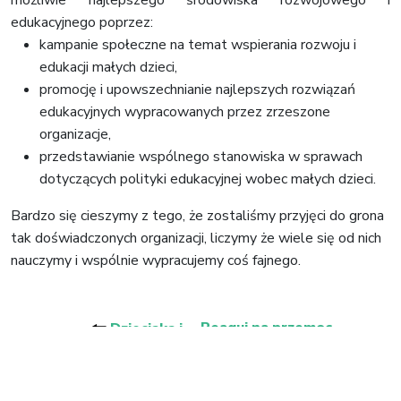
edukacyjnego poprzez:
kampanie społeczne na temat wspierania rozwoju i
edukacji małych dzieci,
promocję i upowszechnianie najlepszych rozwiązań
edukacyjnych wypracowanych przez zrzeszone
organizacje,
przedstawianie wspólnego stanowiska w sprawach
dotyczących polityki edukacyjnej wobec małych dzieci.
Bardzo się cieszymy z tego, że zostaliśmy przyjęci do grona
tak doświadczonych organizacji, liczymy że wiele się od nich
nauczymy i wspólnie wypracujemy coś fajnego.
Nawigacja
wpisu
🠐
Reaguj na przemoc
Dzieciaka i
🠒
Loco przygody w
wobec dzieci !!!
sieci –
cyberprzemoc.