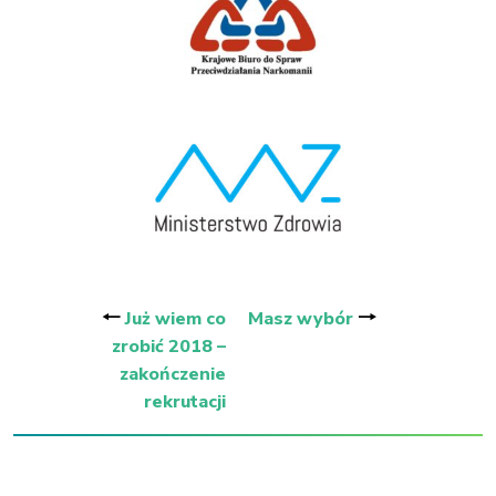
Nawigacja
wpisu
🠐
🠒
Już wiem co
Masz wybór
zrobić 2018 –
zakończenie
rekrutacji