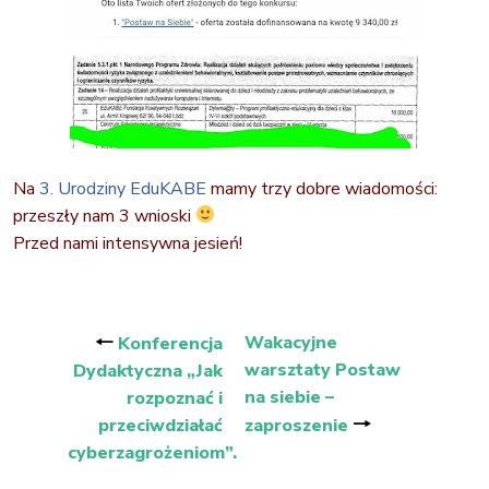
Na
3. Urodziny EduKABE
mamy trzy dobre wiadomości:
przeszły nam 3 wnioski
Przed nami intensywna jesień!
Nawigacja
wpisu
🠐
Wakacyjne
Konferencja
warsztaty Postaw
Dydaktyczna „Jak
na siebie –
rozpoznać i
🠒
przeciwdziałać
zaproszenie
cyberzagrożeniom”.