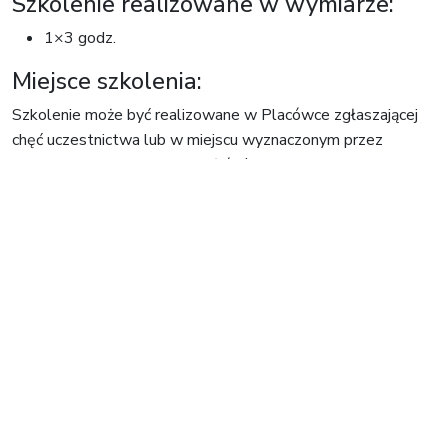
Szkolenie realizowane w wymiarze:
1×3 godz.
Miejsce szkolenia:
Szkolenie może być realizowane w Placówce zgłaszającej
chęć uczestnictwa lub w miejscu wyznaczonym przez
EduKABE, na terenie miasta Łódź.
Nawigacja
wpisu
🠐
Daj dziecku siłę –
Bezpieczny on-
czyli o sile jaka tkwi
line
🠒
w szczególe