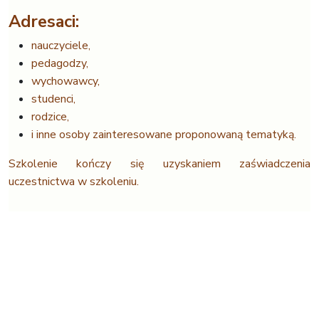
Adresaci:
nauczyciele,
pedagodzy,
wychowawcy,
studenci,
rodzice,
i inne osoby zainteresowane proponowaną tematyką.
Szkolenie kończy się uzyskaniem zaświadczenia
uczestnictwa w szkoleniu.
Szkolenie realizowane w wymiarze
(jedna opcja do wyboru):
6 spotkań x 2 godz.
2 spotkania x 6 godz.
lub 1 spotkanie edukacyjne 2,5 godz. – spotkanie to
może być zaproponowane przez szkołę jako spotkanie