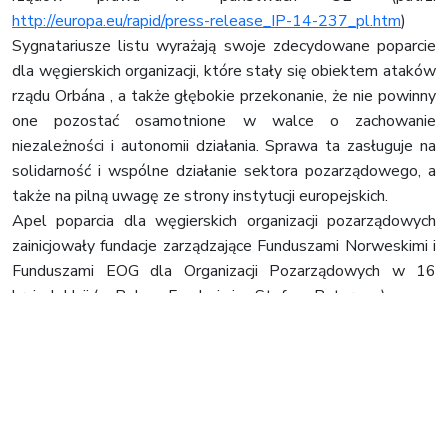
http://europa.eu/rapid/press-release_IP-14-237_pl.htm
)
Sygnatariusze listu wyrażają swoje zdecydowane poparcie
dla węgierskich organizacji, które stały się obiektem ataków
rządu Orbána , a także głębokie przekonanie, że nie powinny
one pozostać osamotnione w walce o zachowanie
niezależności i autonomii działania. Sprawa ta zasługuje na
solidarność i wspólne działanie sektora pozarządowego, a
także na pilną uwagę ze strony instytucji europejskich.
Apel poparcia dla węgierskich organizacji pozarządowych
zainicjowały fundacje zarządzające Funduszami Norweskimi i
Funduszami EOG dla Organizacji Pozarządowych w 16
krajach Unii (w Polsce Fundacja im. Stefana Batorego).
Więcej informacji o sytuacji węgierskich NGOs i o możliwych
formach wyrażenia swojego poparcia znajduje się na
dedykowanej stronie
http://blacklistedhungarians.eu/
Poparcie można też wyrazić dołączając do akcji #ListMeToo
– zróbmy zdjęcie z hashtagiem #ListMeTo, opublikujmy je na
Facebooku, Twitterze, Instagramie swojej organizacji i