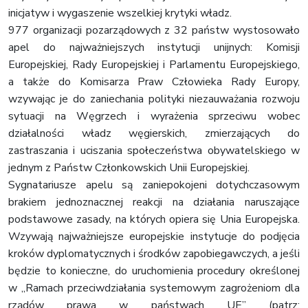
inicjatyw i wygaszenie wszelkiej krytyki władz.
977 organizacji pozarządowych z 32 państw wystosowało
apel do najważniejszych instytucji unijnych: Komisji
Europejskiej, Rady Europejskiej i Parlamentu Europejskiego,
a także do Komisarza Praw Człowieka Rady Europy,
wzywając je do zaniechania polityki niezauważania rozwoju
sytuacji na Węgrzech i wyrażenia sprzeciwu wobec
działalności władz węgierskich, zmierzających do
zastraszania i uciszania społeczeństwa obywatelskiego w
jednym z Państw Członkowskich Unii Europejskiej.
Sygnatariusze apelu są zaniepokojeni dotychczasowym
brakiem jednoznacznej reakcji na działania naruszające
podstawowe zasady, na których opiera się Unia Europejska.
Wzywają najważniejsze europejskie instytucje do podjęcia
kroków dyplomatycznych i środków zapobiegawczych, a jeśli
będzie to konieczne, do uruchomienia procedury określonej
w „Ramach przeciwdziałania systemowym zagrożeniom dla
rządów prawa w państwach UE” (patrz: